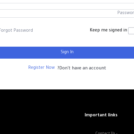
Keep me signed in
Forgot Password?
Sign In
Register Now
Don't have an account?
Important links
- Contact Us