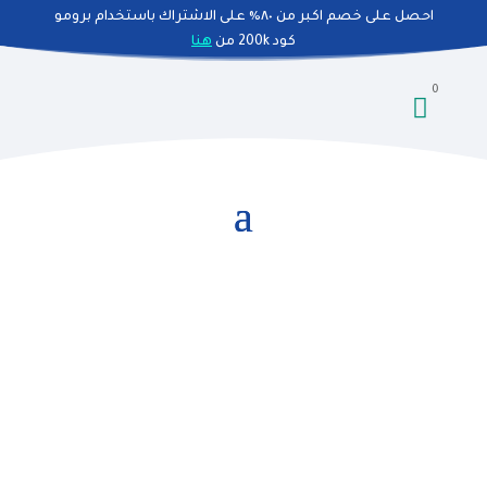
احصل على خصم اكبر من ٨٠٪ على الاشتراك باستخدام برومو
كود 200k من
هنا
0

اتصل بنا